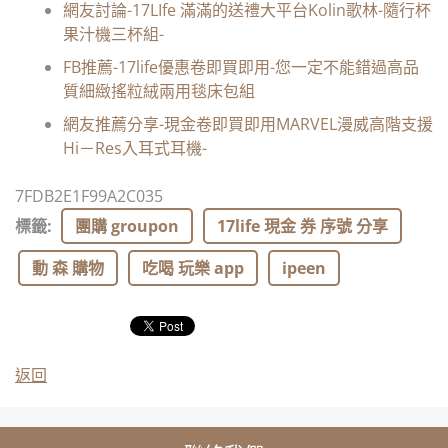
網友討論-17LIfe 滿滿的送禮大平台Kolin歌林-隨行杯
果汁機三杯組-
FB推薦-17life優惠卷即買即用-您一定不能錯過高品
質細緻搖粒絨兩用毯床包組
網友推薦分享-現金卷即買即用MARVEL漫威高階支援
Hi－Res入耳式耳機-
7FDB2E1F99A2C035
標籤
:
團購 groupon
17life 現金 券 序號 分享
動 森 購物
吃喝 玩樂 app
ipeen
返回