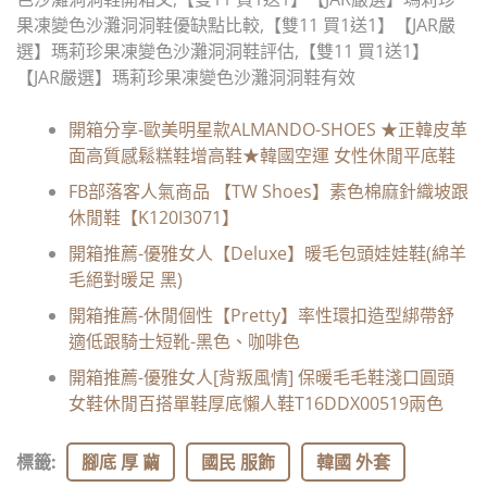
果凍變色沙灘洞洞鞋優缺點比較,【雙11 買1送1】【JAR嚴
選】瑪莉珍果凍變色沙灘洞洞鞋評估,【雙11 買1送1】
【JAR嚴選】瑪莉珍果凍變色沙灘洞洞鞋有效
開箱分享-歐美明星款ALMANDO-SHOES ★正韓皮革
面高質感鬆糕鞋增高鞋★韓國空運 女性休閒平底鞋
FB部落客人氣商品 【TW Shoes】素色棉麻針織坡跟
休閒鞋【K120I3071】
開箱推薦-優雅女人【Deluxe】暖毛包頭娃娃鞋(綿羊
毛絕對暖足 黑)
開箱推薦-休閒個性【Pretty】率性環扣造型綁帶舒
適低跟騎士短靴-黑色、咖啡色
開箱推薦-優雅女人[背叛風情] 保暖毛毛鞋淺口圓頭
女鞋休閒百搭單鞋厚底懶人鞋T16DDX00519兩色
標籤
:
腳底 厚 繭
國民 服飾
韓國 外套