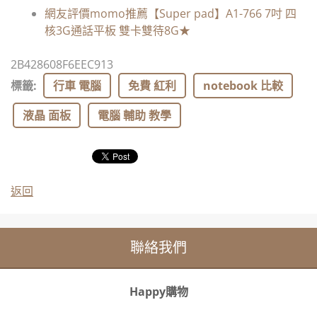
網友評價momo推薦【Super pad】A1-766 7吋 四
核3G通話平板 雙卡雙待8G★
2B428608F6EEC913
標籤
:
行車 電腦
免費 紅利
notebook 比較
液晶 面板
電腦 輔助 教學
返回
聯絡我們
Happy購物