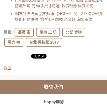
ptt推薦-激發潛能【KissDiamond】超輕薄透氣速乾
防曬外套-亮黃(多尺寸可選) 極度輕薄 極度透氣
網友評價推薦-挑戰極限【HODARLA】女無拘束輕彈
機能運動短袖T恤-抗UV 圓領 台灣製 涼感 軍綠
標籤
:
薑黃 素
單車 工 坊
北部 步道
彈力 棒
台北 馬拉松 2017
返回
聯絡我們
Happy購物