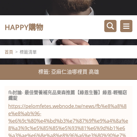
HAPPY購物
首頁
>
標籤清單
標籤: 亞麻仁油哪裡買 高雄
fb討論- 最佳營養補充品東森推薦【綠恩生醫】綠恩-輕暢窈
纖錠
https://pelomfetes.webnode.tw/news/fb%e8%a8%8
e%e8%ab%96-
%e6%9c%80%e4%bd%b3%e7%87%9f%e9%a4%8a%e
8%a3%9c%e5%85%85%e5%93%81%e6%9d%b1%e6
%a3%ae%e6%8e%a8%e8%96%a6%e3%80%90%e7%