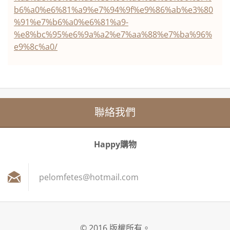
b6%a0%e6%81%a9%e7%94%9f%e9%86%ab%e3%80
%91%e7%b6%a0%e6%81%a9-
%e8%bc%95%e6%9a%a2%e7%aa%88%e7%ba%96%
e9%8c%a0/
聯絡我們
Happy購物
pelomfet
es@hotma
il.com
© 2016 版權所有。