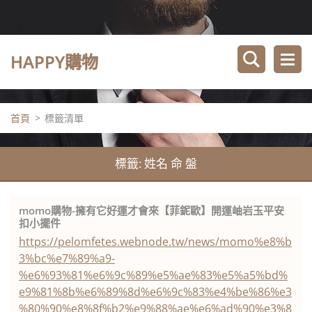
HAPPY購物
首頁
>
標籤清單
標籤: 姓名 命 盤
momo購物-擁有它好運才會來【菲鈮歐】開運岫岩玉平安
扣小擺件
https://pelomfetes.webnode.tw/news/momo%e8%b
3%bc%e7%89%a9-
%e6%93%81%e6%9c%89%e5%ae%83%e5%a5%bd%
e9%81%8b%e6%89%8d%e6%9c%83%e4%be%86%e3
%80%90%e8%8f%b2%e9%88%ae%e6%ad%90%e3%8