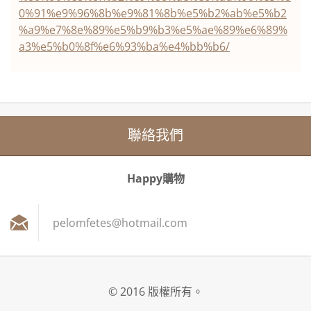
0%91%e9%96%8b%e9%81%8b%e5%b2%ab%e5%b2
%a9%e7%8e%89%e5%b9%b3%e5%ae%89%e6%89%
a3%e5%b0%8f%e6%93%ba%e4%bb%b6/
聯絡我們
Happy購物
pelomfet
es@hotma
il.com
© 2016 版權所有。