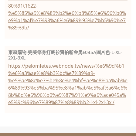
80%91t1622-
%e5%85%a9%e8%89%b2%e6%b8%85%e6%96%b0%
e9%a1%af%e7%98%a6%e6%89%93%e7%b5%90%e7
%89%9b/
東森購物-完美修身打底衫實拍新金馬E045A圖片色-L-XL-
2XL-3XL
https://pelomfetes.webnode.tw/news/%e6%9d%b1
%e6%a3%ae%e8%b3%bc%e7%89%a9-
%e5%ae%8c%e7%be%8e%e4%bf%ae%e8%ba%ab%e
6%89%93%e5%ba%95%e8%a1%ab%e5%af%a6%e6%
8b%8d%e6%96%b0%e9%87%91%e9%a6%ace045a%
e5%9c%96%e7%89%87%e8%89%b2-l-xl-2xl-3xl/