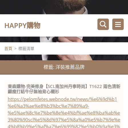
HAPPY購物
首頁
>
標籤清單
標籤: 洋裝推薦品牌
東森購物-完美修身【SCL南加州丹寧時尚】T1622 兩色清新
顯瘦打結牛仔無袖背心襯衫
https://pelomfetes.webnode.tw/news/%e6%9d%b1
%e6%a3%ae%e8%b3%bc%e7%89%a9-
%e5%ae%8c%e7%be%8e%e4%bf%ae%e8%ba%ab%e
3%80%90scl%e5%8d%97%e5%8a%a0%e5%b7%9e%e
4%b8%b9%e5%af%a7%e6%99%82%e5%b0%9a%e3%