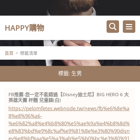
HAPPY購物
首頁
>
標籤清單
標籤: 生男
FB推薦-您一定不能錯過【Disney迪士尼】BIG HERO 6 大
英雄天團 杯麵 兒童錶(白)
https://pelomfetes.webnode.tw/news/fb%e6%8e%a
8%e8%96%a6-
%e6%82%a8%e4%b8%80%e5%ae%9a%e4%b8%8d%
e8%83%bd%e9%8c%af%e9%81%8e%e3%80%90disn
ey%e8%bf%aa%e5%a3%ab%e5%b0%bc%e3%80%91