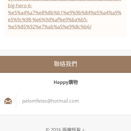
big-hero-6-
%e5%a4%a7%e8%8b%b1%e9%9b%84%e5%a4%a9%
e5%9c%98-%e6%9d%af%e9%ba%b5-
%e5%85%92%e7%ab%a5%e9%8c%b6/
聯絡我們
Happy購物
pelomfet
es@hotma
il.com
© 2016 版權所有。