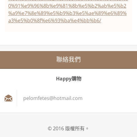
0%91%e9%96%8b%e9%81%8b%e5%b2%ab%e5%b2
%a9%e7%8e%89%e5%b9%b3%e5%ae%89%e6%89%
a3%e5%b0%8f%e6%93%ba%e4%bb%b6/
聯絡我們
Happy購物
pelomfet
es@hotma
il.com
© 2016 版權所有。