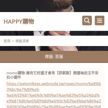
HAPPY購物
首頁
>
標籤清單
標籤: 菩薩
momo購物-擁有它好運才會來【菲鈮歐】開運岫岩玉平安
扣小擺件
https://pelomfetes.webnode.tw/news/momo%e8%b
3%bc%e7%89%a9-
%e6%93%81%e6%9c%89%e5%ae%83%e5%a5%bd%
e9%81%8b%e6%89%8d%e6%9c%83%e4%be%86%e3
%80%90%e8%8f%b2%e9%88%ae%e6%ad%90%e3%8