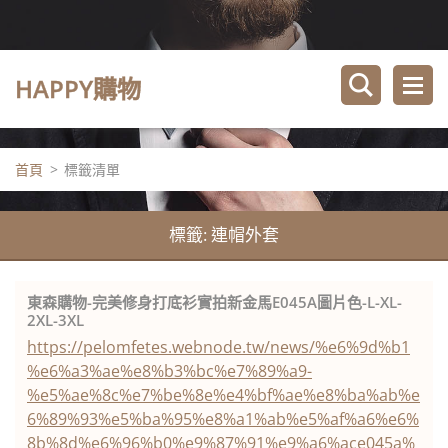
HAPPY購物
首頁
>
標籤清單
標籤: 連帽外套
東森購物-完美修身打底衫實拍新金馬E045A圖片色-L-XL-
2XL-3XL
https://pelomfetes.webnode.tw/news/%e6%9d%b1
%e6%a3%ae%e8%b3%bc%e7%89%a9-
%e5%ae%8c%e7%be%8e%e4%bf%ae%e8%ba%ab%e
6%89%93%e5%ba%95%e8%a1%ab%e5%af%a6%e6%
8b%8d%e6%96%b0%e9%87%91%e9%a6%ace045a%