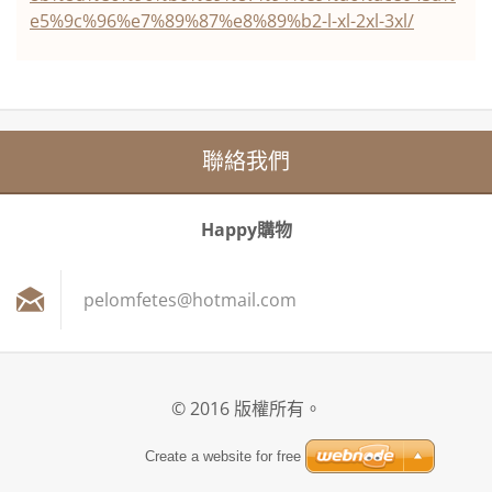
e5%9c%96%e7%89%87%e8%89%b2-l-xl-2xl-3xl/
聯絡我們
Happy購物
pelomfet
es@hotma
il.com
© 2016 版權所有。
Create a website for free