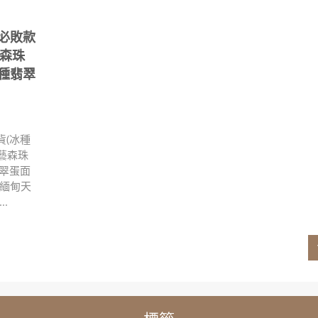
尚必敗款
藝森珠
種翡翠
貨(冰種
【藝森珠
翡翠蛋面
】緬甸天
.