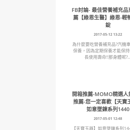
FB討論- 最佳營養補充
薦【綠恩生醫】綠恩-輕
錠
2017-05-12 13:22
為什麼要吃營養補充品?汽機
保養，因為定期保養才能保持
長使用壽命!!那身體呢?..
開箱推薦-MOMO精選人
推薦-您一定喜歡【天寶
如意墜鍊系列1440
2017-05-01 12:48
【天寶玉器】如意墜鍊系列144