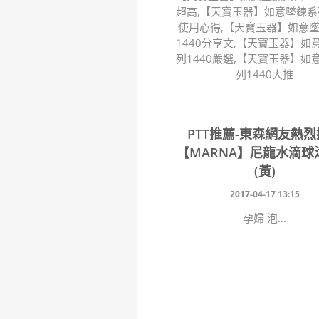
超高,【天寶玉器】如意墜鍊系列
使用心得,【天寶玉器】如意
1440分享文,【天寶玉器】如
列1440嚴選,【天寶玉器】如
列1440大推
PTT推薦-東森網友熱
【MARNA】尼龍水滴球
(黃)
2017-04-17 13:15
孕婦 泡...