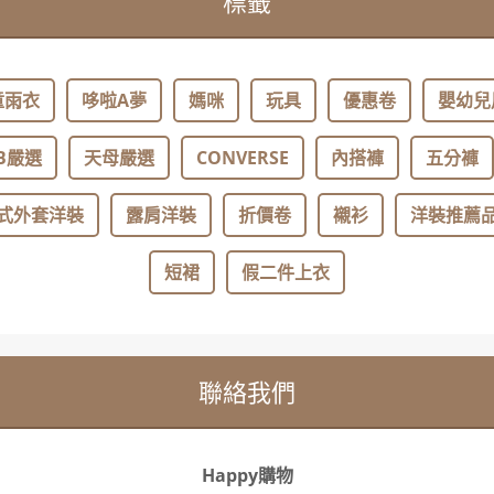
標籤
童雨衣
哆啦A夢
媽咪
玩具
優惠卷
嬰幼兒
B嚴選
天母嚴選
CONVERSE
內搭褲
五分褲
式外套洋裝
露肩洋裝
折價卷
襯衫
洋裝推薦
短裙
假二件上衣
聯絡我們
Happy購物