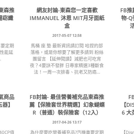
品東森推
網友討論-東森您一定喜歡
FB
暢窈纖
IMMANUEL 沐恩 MIT月牙面紙
物-Q
盒
2017-05-07 12:58
車要定期
馬桶 座 墊 最新資訊請訂閱 哈捏的部
性能延
落格，或是你想要了解更多請到 粉絲
.
團留言 【延伸閱讀】減肥也可吃宵
夜？4要訣不發胖 日專家精選3種斷食
法！一周一次排毒、抗老又防癌...
氣商品
FB討論- 最佳營養補充品東森推
F
玉器】
薦【保險套世界精選】幻象蝴蝶
【DI
R（普通）裝保險套（12入）
6 大
2017-04-26 13:17
0CP值
為什麼要吃營養補充品?汽機車要定期
【Dis