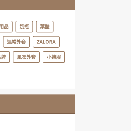
用品
奶瓶
葉酸
連帽外套
ZALORA
品牌
風衣外套
小禮服