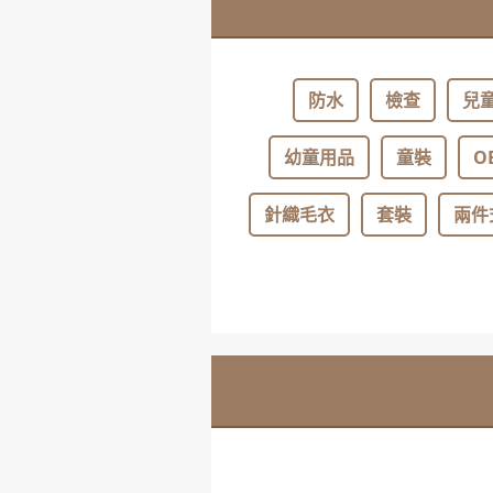
防水
檢查
兒
幼童用品
童裝
O
針織毛衣
套裝
兩件