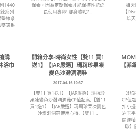
1440
保養，因為定期保養才能保持性能延
雄天
墜鍊系列
長使用壽命!!那身體呢?...
【Dis
意墜鍊系
雄天
意墜鍊系
烈搶購
開箱分享-時尚女性【雙11 買1
MO
沐浴巾
送1】【JAR嚴選】瑪莉珍果凍
【菲
變色沙灘洞洞鞋
2017-04-16 10:37
【雙11 買1送1】【JAR嚴選】瑪莉珍
【菲
果凍變色沙灘洞洞鞋CP值超高,【雙11
CP值
買1送1】【JAR嚴選】瑪莉珍果凍變色
扣小擺
沙灘洞洞鞋使用心得,【雙11...
岩玉平
開運岫
歐】